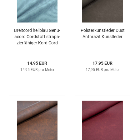
Breit­cord hell­blau Ge­nu­
Pols­ter­kunst­le­der Dust
acord Cord­stoff stra­pa­
An­thra­zit Kunst­le­der
zier­fä­hi­ger Kord Cord
14,95 EUR
17,95 EUR
14,95 EUR pro Meter
17,95 EUR pro Meter