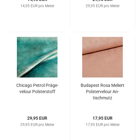
14,95 EUR pro Meter
29,95 EUR pro Meter
Chi­ca­go Pe­trol Prä­ge­
Bu­da­pest Rosa Me­liert
ve­lour Pols­ter­stoff
Pols­ter­ve­lour An­
tischmutz
29,95 EUR
17,95 EUR
29,95 EUR pro Meter
17,95 EUR pro Meter