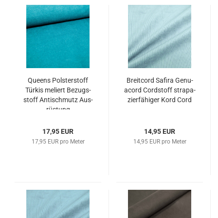
Queens Pols­ter­stoff
Breit­cord Sa­fi­ra Ge­nu­
Tür­kis me­liert Be­zugs­
acord Cord­stoff stra­pa­
stoff An­tischmutz Aus­
zier­fä­hi­ger Kord Cord
rüs­tung
17,95 EUR
14,95 EUR
17,95 EUR pro Meter
14,95 EUR pro Meter