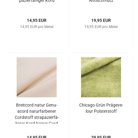
pa­zier­fä­hi­ger Kord
An­tischmutz
14,95 EUR
19,95 EUR
14,95 EUR pro Meter
19,95 EUR pro Meter
Breit­cord natur Ge­nu­
Chi­ca­go Grün Prä­ge­ve­
acord na­tur­far­be­ner
lour Pols­ter­stoff
Cord­stoff stra­pa­zier­fä­
hi­ger Kord bei­ger Cord
14,95 EUR
29,95 EUR