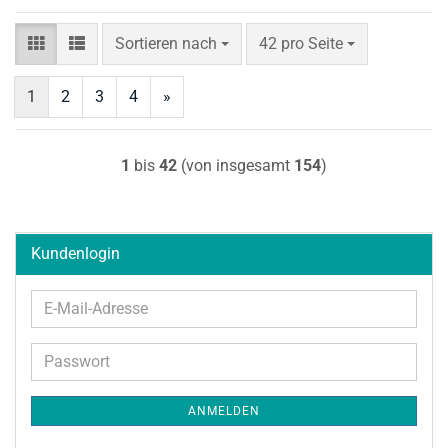
Sortieren nach
pro Seite
Sortieren nach
42 pro Seite
1
2
3
4
»
1
bis
42
(von insgesamt
154
)
Kundenlogin
E-
Mail-
Adresse
Passwort
ANMELDEN