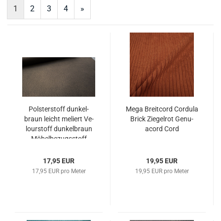
1
2
3
4
»
Pols­ter­stoff dun­kel­
Mega Breit­cord Cor­du­la
braun leicht me­liert Ve­
Brick Zie­gel­rot Ge­nu­
lour­stoff dun­kel­braun
acord Cord
Mö­bel­be­zugs­stoff
17,95 EUR
19,95 EUR
17,95 EUR pro Meter
19,95 EUR pro Meter