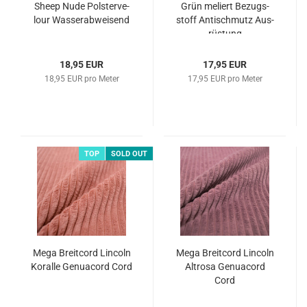
Sheep Nude Pols­ter­ve­
Grün me­liert Be­zugs­
lour Was­ser­ab­wei­send
stoff An­tischmutz Aus­
rüs­tung
18,95 EUR
17,95 EUR
18,95 EUR pro Meter
17,95 EUR pro Meter
TOP
SOLD OUT
Mega Breit­cord Lin­coln
Mega Breit­cord Lin­coln
Ko­ral­le Ge­nu­acord Cord
Alt­ro­sa Ge­nu­acord
Cord