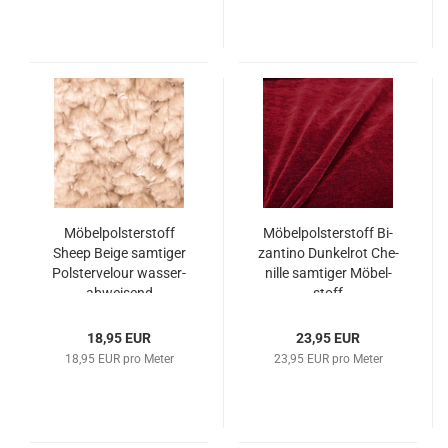
Mö­bel­pols­ter­stoff
Mö­bel­pols­ter­stoff Bi­
Sheep Beige sam­ti­ger
zan­ti­no Dun­kel­rot Che­
Pols­ter­ve­lour was­ser­
nil­le sam­ti­ger Mö­bel­
ab­wei­send
stoff
18,95 EUR
23,95 EUR
18,95 EUR pro Meter
23,95 EUR pro Meter