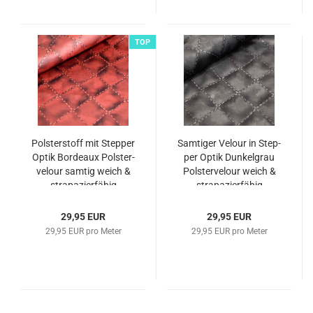
TOP
Pols­ter­stoff mit Step­per
Sam­ti­ger Ve­lour in Step­
Optik Bor­deaux Pols­ter­
per Optik Dun­kel­grau
ve­lour sam­tig weich &
Pols­ter­ve­lour weich &
stra­pa­zier­fä­hig
stra­pa­zier­fä­hig
29,95 EUR
29,95 EUR
29,95 EUR pro Meter
29,95 EUR pro Meter