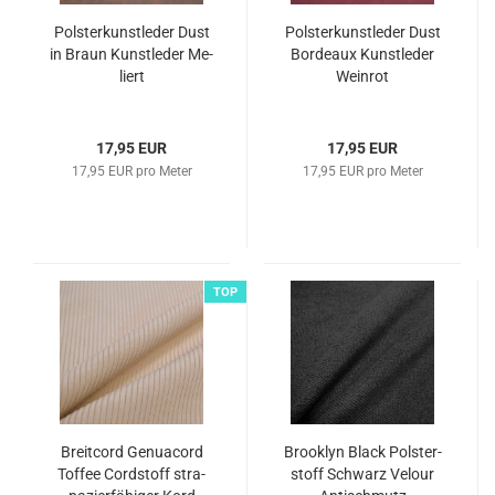
Pols­ter­kunst­le­der Dust
Pols­ter­kunst­le­der Dust
in Braun Kunst­le­der Me­
Bor­deaux Kunst­le­der
liert
Wein­rot
17,95 EUR
17,95 EUR
17,95 EUR pro Meter
17,95 EUR pro Meter
TOP
Breit­cord Ge­nu­acord
Brook­lyn Black Pols­ter­
Tof­fee Cord­stoff stra­
stoff Schwarz Ve­lour