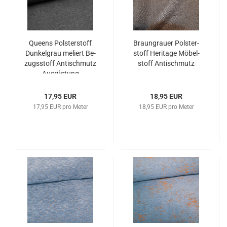
Queens Pols­ter­stoff
Braungrau­er Pols­ter­
Dun­kel­grau me­liert Be­
stoff He­ri­ta­ge Mö­bel­
zugs­stoff An­tischmutz
stoff An­tischmutz
Aus­rüs­tung
17,95 EUR
18,95 EUR
17,95 EUR pro Meter
18,95 EUR pro Meter