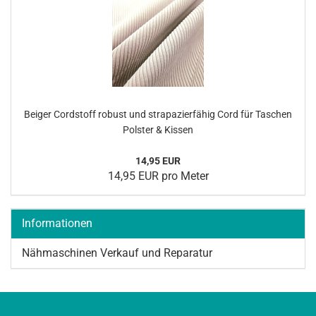
Bei­ger Cord­stoff ro­bust und stra­pa­zier­fä­hig Cord für Ta­schen
Pols­ter & Kis­sen
14,95 EUR
14,95 EUR pro Meter
Informationen
Nähmaschinen Verkauf und Reparatur