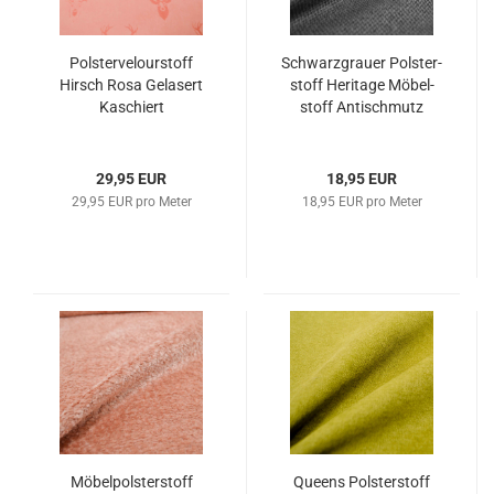
Pols­ter­ve­lour­stoff
Schwarz­grau­er Pols­ter­
Hirsch Rosa Ge­la­sert
stoff He­ri­ta­ge Mö­bel­
Ka­schiert
stoff An­tischmutz
29,95 EUR
18,95 EUR
29,95 EUR pro Meter
18,95 EUR pro Meter
Mö­bel­pols­ter­stoff
Queens Pols­ter­stoff