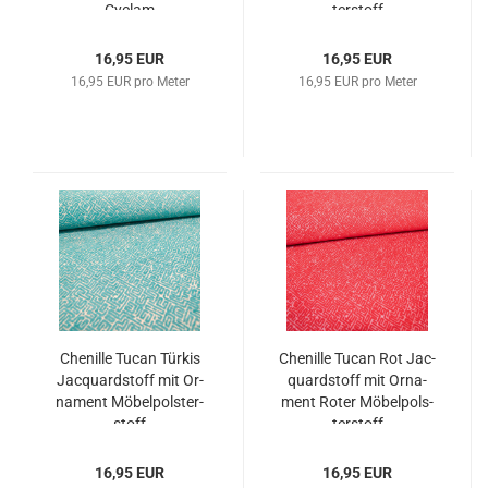
Cy­clam
ter­stoff
16,95 EUR
16,95 EUR
16,95 EUR pro Meter
16,95 EUR pro Meter
Che­nil­le Tucan Tür­kis
Che­nil­le Tucan Rot Jac­
Jac­quard­stoff mit Or­
quard­stoff mit Or­na­
na­ment Mö­bel­pols­ter­
ment Roter Mö­bel­pols­
stoff
ter­stoff
16,95 EUR
16,95 EUR