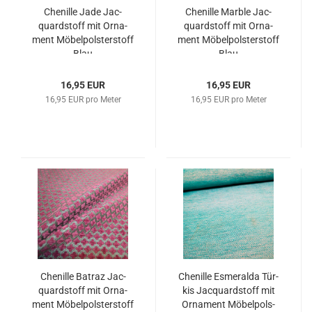
Che­nil­le Jade Jac­
Che­nil­le Marb­le Jac­
quard­stoff mit Or­na­
quard­stoff mit Or­na­
ment Mö­bel­pols­ter­stoff
ment Mö­bel­pols­ter­stoff
Blau
Blau
16,95 EUR
16,95 EUR
16,95 EUR pro Meter
16,95 EUR pro Meter
Che­nil­le Ba­traz Jac­
Che­nil­le Es­me­ral­da Tür­
quard­stoff mit Or­na­
kis Jac­quard­stoff mit
ment Mö­bel­pols­ter­stoff
Or­na­ment Mö­bel­pols­