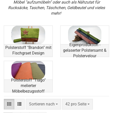
Möbel "aufzumöbeln" oder auch als Nähzutat für
Rucksäcke, Taschen, Täschchen, Geldbeutel und vieles
mehr!
Eigenproduktion -
Polsterstoff "Brandon" mit
gelaserter Polstersamt &
Fischgraet Design
Polstervelour
Polsterstoff "Tiago"
melierter
Möbelbezugsstoff
Sortieren nach
pro Seite
Sortieren nach
42 pro Seite