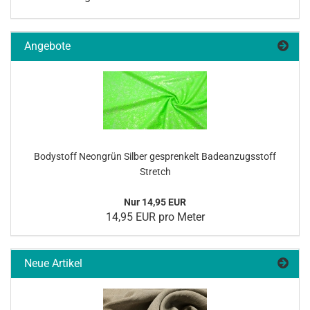
Angebote
Bo­dy­stoff Ne­on­grün Sil­ber ge­spren­kelt Ba­de­an­zugs­stoff
Stretch
Nur 14,95 EUR
14,95 EUR pro Meter
Neue Artikel