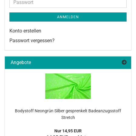
Passwort
ANMELDEN
Konto erstellen
Passwort vergessen?
Angebote
Bo­dy­stoff Ne­on­grün Sil­ber ge­spren­kelt Ba­de­an­zugs­stoff
Stretch
Nur 14,95 EUR