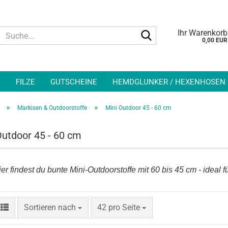
Suche...
Ihr Warenkorb
0,00 EUR
N
FILZE
GUTSCHEINE
HEMDGLUNKER / HEXENHOSEN
»
»
Markisen & Outdoorstoffe
Mini Outdoor 45 - 60 cm
Outdoor 45 - 60 cm
er findest du bunte Mini-Outdoorstoffe mit 60 bis 45 cm - ideal 
Sortieren nach
pro Seite
Sortieren nach
42 pro Seite