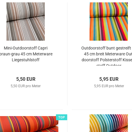
Mini-​Out­door­stoff Capri
Out­door­stoff bunt ge­streift
braun-​​grau 45 cm Me­ter­wa­re
45 cm breit Me­ter­wa­re Ou
Lie­ge­stuhl­stoff
door­stoff Pols­ter­stoff Kis­s
stoff Out­door
5,50 EUR
5,95 EUR
5,50 EUR pro Meter
5,95 EUR pro Meter
TOP