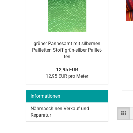
grü­ner Pan­nes­amt mit sil­ber­nen
Pail­let­ten Stoff grün-​silber Pail­let­
ten
12,95 EUR
12,95 EUR pro Meter
Informationen
Nähmaschinen Verkauf und
Reparatur