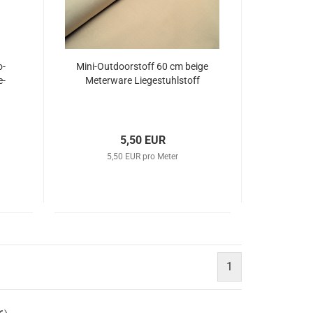
o­
Mini-​Out­door­stoff 60 cm beige
e­
Me­ter­wa­re Lie­ge­stuhl­stoff
5,50 EUR
5,50 EUR pro Meter
1