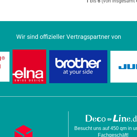
1
bis
6
(von insgesamt
Wir sind offizieller Vertragspartner von
Besucht uns auf 450 qm in 
Fachgeschäft!