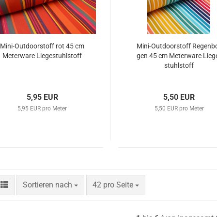
Mini-​Out­door­stoff rot 45 cm
Mini-​Out­door­stoff Re­gen­b
Me­ter­wa­re Lie­ge­stuhl­stoff
gen 45 cm Me­ter­wa­re Lie­g
stuhl­stoff
5,95 EUR
5,50 EUR
5,95 EUR pro Meter
5,50 EUR pro Meter
Sortieren nach
pro Seite
Sortieren nach
42 pro Seite