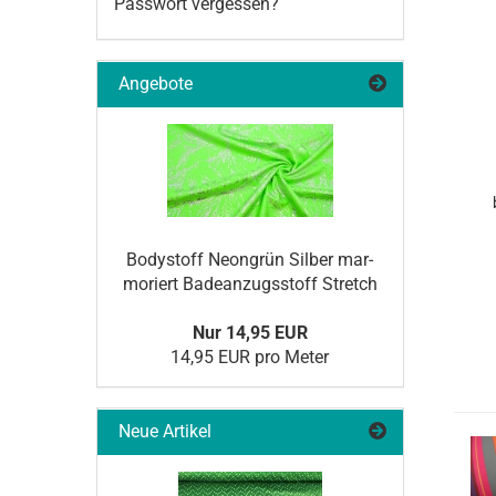
Passwort vergessen?
Angebote
Bo­dy­stoff Ne­on­grün Sil­ber mar­
mo­riert Ba­de­an­zugs­stoff Stretch
Nur 14,95 EUR
14,95 EUR pro Meter
Neue Artikel