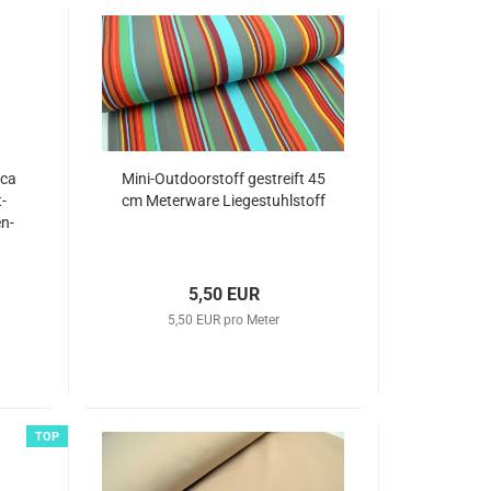
 ca
Mini-​Out­door­stoff ge­streift 45
t­
cm Me­ter­wa­re Lie­ge­stuhl­stoff
en­
5,50 EUR
5,50 EUR pro Meter
TOP