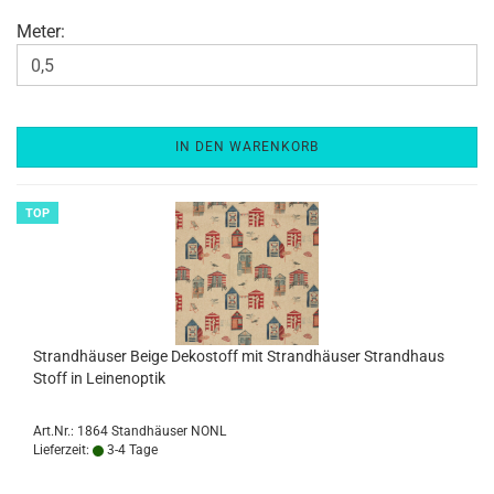
Meter:
IN DEN WARENKORB
TOP
Strand­häu­ser Beige De­ko­stoff mit Strand­häu­ser Strand­haus
Stoff in Lei­nen­op­tik
Art.Nr.: 1864 Standhäuser NONL
Lieferzeit:
3-4 Tage