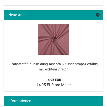
Neue Artikel
Jeans­stoff für Be­klei­dung Ta­schen & Kis­sen stra­pa­zier­fä­hig
mit leich­tem Stretch
14,95 EUR
14,95 EUR pro Meter
Informationen