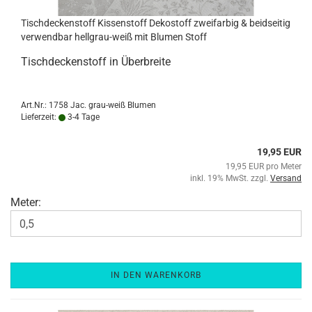
Tisch­de­cken­stoff Kis­sen­stoff De­ko­stoff zwei­far­big & beid­sei­tig
ver­wend­bar hellgrau-​​weiß mit Blu­men Stoff
Tisch­de­cken­stoff in Über­brei­te
Art.Nr.: 1758 Jac. grau-weiß Blumen
Lieferzeit:
3-4 Tage
19,95 EUR
19,95 EUR pro Meter
inkl. 19% MwSt. zzgl.
Versand
Meter:
IN DEN WARENKORB