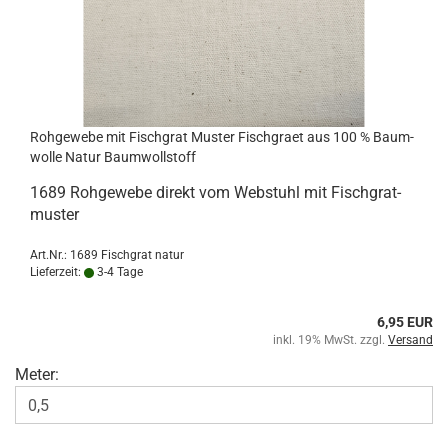
Roh­ge­we­be mit Fisch­grat Mus­ter Fisch­gra­et aus 100 % Baum­
wol­le Natur Baum­woll­stoff
1689 Roh­ge­we­be di­rekt vom Web­stuhl mit Fisch­grat­
mus­ter
Art.Nr.: 1689 Fischgrat natur
Lieferzeit:
3-4 Tage
6,95 EUR
inkl. 19% MwSt. zzgl.
Versand
Meter: