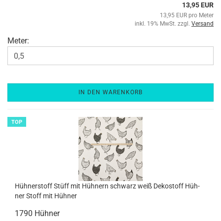
13,95 EUR
13,95 EUR pro Meter
inkl. 19% MwSt. zzgl.
Versand
Meter:
IN DEN WARENKORB
TOP
Hüh­ner­stoff Stüff mit Hüh­nern schwarz weiß De­ko­stoff Hüh­
ner Stoff mit Hüh­ner
1790 Hüh­ner