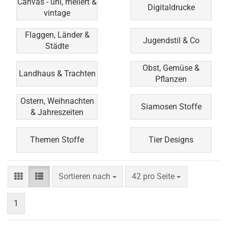
Canvas - uni, meliert &
Digitaldrucke
vintage
Flaggen, Länder &
Jugendstil & Co
Städte
Obst, Gemüse &
Landhaus & Trachten
Pflanzen
Ostern, Weihnachten
Siamosen Stoffe
& Jahreszeiten
Themen Stoffe
Tier Designs
Sortieren nach
pro Seite
Sortieren nach
42 pro Seite
1