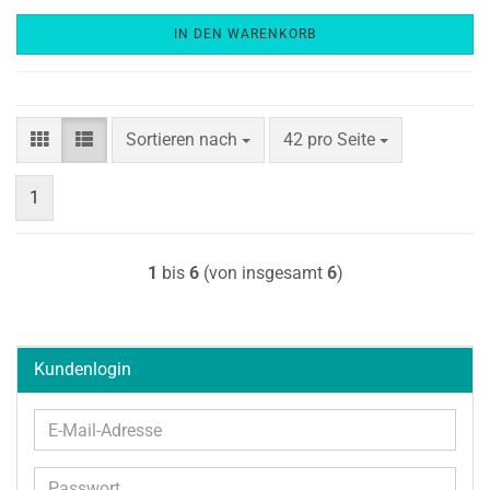
IN DEN WARENKORB
Sortieren nach
pro Seite
Sortieren nach
42 pro Seite
1
1
bis
6
(von insgesamt
6
)
Kundenlogin
E-
Mail-
Adresse
Passwort