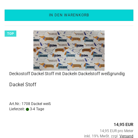
IN DEN WARENKORB
TOP
Dec­ko­stoff Da­ckel Stoff mit Da­ckeln Da­ckel­stoff weiß­grun­dig
Da­ckel Stoff
Art.Nr.: 1708 Dackel weiß
Lieferzeit:
3-4 Tage
14,95 EUR
14,95 EUR pro Meter
inkl. 19% MwSt. zzgl.
Versand