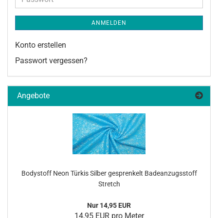
ANMELDEN
Konto erstellen
Passwort vergessen?
Angebote
Bo­dy­stoff Neon Tür­kis Sil­ber ge­spren­kelt Ba­de­an­zugs­stoff
Stretch
Nur 14,95 EUR
14,95 EUR pro Meter