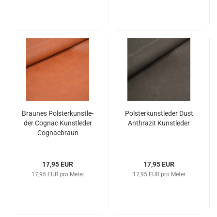
Brau­nes Pols­ter­kunst­le­
Pols­ter­kunst­le­der Dust
der Co­gnac Kunst­le­der
An­thra­zit Kunst­le­der
Co­gnacbraun
17,95 EUR
17,95 EUR
17,95 EUR pro Meter
17,95 EUR pro Meter