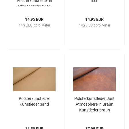
Pols­ter­kunst­le­der in
lisch
edler Me­tal­lic Optik
14,95 EUR
14,95 EUR
14,95 EUR pro Meter
14,95 EUR pro Meter
Pols­ter­kunst­le­der
Pols­ter­kunst­le­der Just
Kunst­le­der Sand
At­mo­s­phe­re in Braun
Kunst­le­der braun
14,50 EUR
17,95 EUR