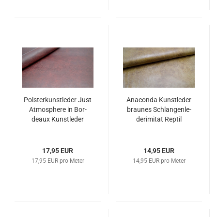
Pols­ter­kunst­le­der Just
Ana­con­da Kunst­le­der
At­mo­s­phe­re in Bor­
brau­nes Schlan­gen­le­
deaux Kunst­le­der
der­imi­tat Rep­til
17,95 EUR
14,95 EUR
17,95 EUR pro Meter
14,95 EUR pro Meter