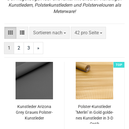
Kunstledern, Polsterkunstledern und Polstervelouren als
Meterware!
Sortieren nach
pro Seite
Sortieren nach
42 pro Seite
1
2
3
»
TOP
Kunst­le­der Ari­zo­na
Polster-​​Kunst­le­der
Grey Grau­es Polster-​​
"Mer­lin" in Gold gol­de­
Kunst­le­der
nes Kunst­le­der in 3-D
Optik