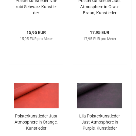
Pols­ter­kunst­le­der Nai­
Pols­ter­kunst­le­der Just
ro­bi Schwarz Kunst­le­
At­mo­s­phe­re in Grau-​
der
Braun, Kunst­le­der
15,95 EUR
17,95 EUR
15,95 EUR pro Meter
17,95 EUR pro Meter
Pols­ter­kunst­le­der Just
Lila Pols­ter­kunst­le­der
At­mo­s­phe­re in Oran­ge,
Just At­mo­s­phe­re in
Kunst­le­der
Purp­le, Kunst­le­der