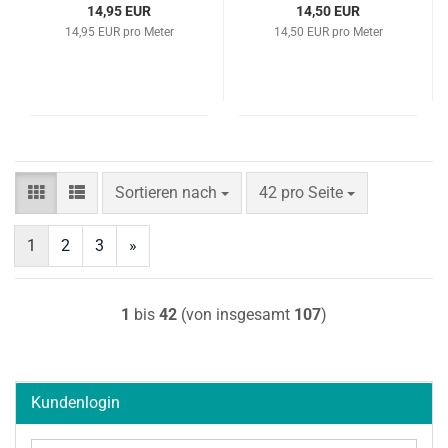
14,95 EUR
14,50 EUR
14,95 EUR pro Meter
14,50 EUR pro Meter
Sortieren nach
pro Seite
Sortieren nach
42 pro Seite
1
2
3
»
1
bis
42
(von insgesamt
107
)
Kundenlogin