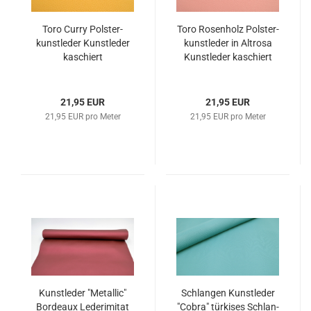
Toro Curry Pols­ter­
Toro Ro­sen­holz Pols­ter­
kunst­le­der Kunst­le­der
kunst­le­der in Alt­ro­sa
ka­schiert
Kunst­le­der ka­schiert
21,95 EUR
21,95 EUR
21,95 EUR pro Meter
21,95 EUR pro Meter
Kunst­le­der "Me­tal­lic"
Schlan­gen Kunst­le­der
Bor­deaux Le­der­imi­tat
"Cobra" tür­ki­ses Schlan­