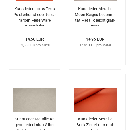
Kunst­le­der Lotus Terra
Kunst­le­der Me­tal­lic
Pols­ter­kunst­le­der ter­ra­
Moon Bei­ges Le­der­imi­
far­ben Me­ter­wa­re
tat Me­tal­lic leicht glän­
Kunst­le­der
zend
14,50 EUR
14,95 EUR
14,50 EUR pro Meter
14,95 EUR pro Meter
Kunst­le­der Me­tal­lic Ar­
Kunst­le­der Me­tal­lic
gent Le­der­imi­tat Sil­ber
Brick Zie­gel­rot me­tal­