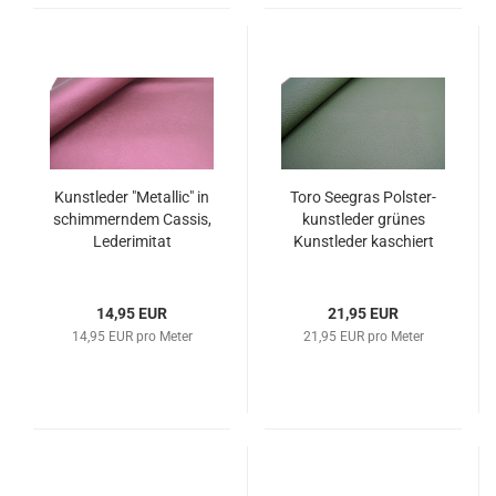
Kunst­le­der "Me­tal­lic" in
Toro See­gras Pols­ter­
schim­mern­dem Cas­sis,
kunst­le­der grü­nes
Le­der­imi­tat
Kunst­le­der ka­schiert
14,95 EUR
21,95 EUR
14,95 EUR pro Meter
21,95 EUR pro Meter