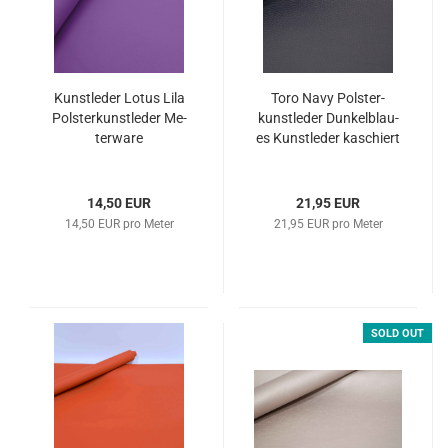
Kunst­le­der Lotus Lila
Toro Navy Pols­ter­
Pols­ter­kunst­le­der Me­
kunst­le­der Dun­kel­blau­
ter­wa­re
es Kunst­le­der ka­schiert
14,50 EUR
21,95 EUR
14,50 EUR pro Meter
21,95 EUR pro Meter
SOLD OUT