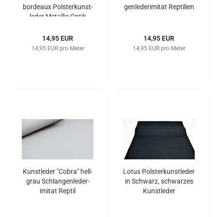
bor­deaux Pols­ter­kunst­
gen­le­der­imi­tat Rep­ti­li­en
le­der Me­tal­lic Optik
14,95 EUR
14,95 EUR
14,95 EUR pro Meter
14,95 EUR pro Meter
Kunst­le­der "Cobra" hell­
Lotus Pols­ter­kunst­le­der
grau Schlan­gen­le­der­
in Schwarz, schwar­zes
imi­tat Rep­til
Kunst­le­der