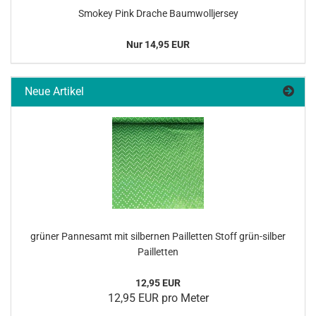
Smo­key Pink Dra­che Baum­woll­jer­sey
Nur 14,95 EUR
Neue Artikel
grü­ner Pan­nes­amt mit sil­ber­nen Pail­let­ten Stoff grün-​silber
Pail­let­ten
12,95 EUR
12,95 EUR pro Meter