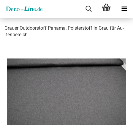
Grau­er Out­door­stoff Pa­na­ma, Pols­ter­stoff in Grau für Au­
ßen­be­reich