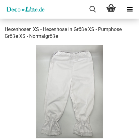
He­xen­ho­sen XS - He­xen­ho­se in Größe XS - Pum­pho­se
Größe XS - Nor­mal­grö­ße