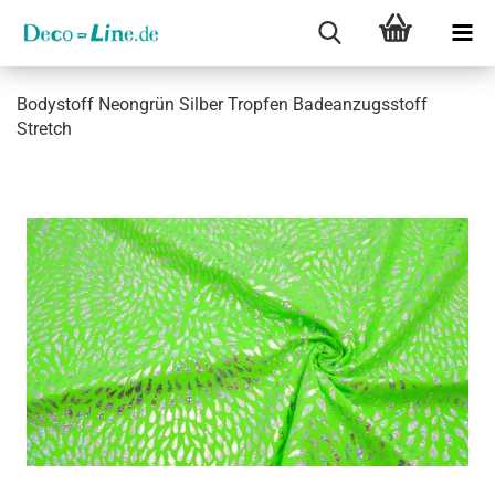
Bo­dy­stoff Ne­on­grün Sil­ber Trop­fen Ba­de­an­zugs­stoff
Stretch