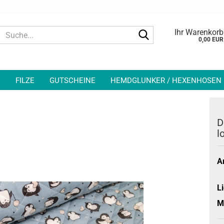
Suche...
Ihr Warenkorb
0,00 EUR
N
FILZE
GUTSCHEINE
HEMDGLUNKER / HEXENHOSEN
D
l
Ar
Li
M