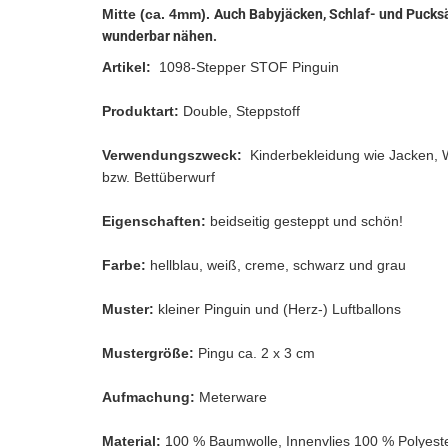
Mitte (ca. 4mm).
Auch Babyjäcken, Schlaf- und Pucksä
wunderbar nähen.
Artikel:
1098-Stepper STOF Pinguin
Produktart:
Double,
Steppstoff
Verwendungszweck:
Kinderbekleidung wie Jacken, 
bzw. Bettüberwurf
Eigenschaften:
beidseitig gesteppt und schön!
Farbe:
hellblau, weiß, creme, schwarz und grau
Muster:
kleiner Pinguin und (Herz-) Luftballons
Mustergröße:
Pingu ca. 2 x 3 cm
Aufmachung:
Meterware
Material:
100 % Baumwolle, Innenvlies 100 % Polyest