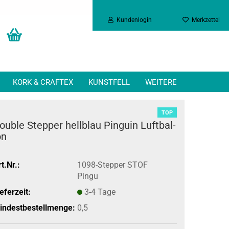
Kundenlogin
Merkzettel
KORK & CRAFTEX
KUNSTFELL
WEITERE
TOP
ou­ble Step­per hell­blau Pin­gu­in Luft­bal­
on
t.Nr.:
1098-Stepper STOF
Pingu
eferzeit:
3-4 Tage
indestbestellmenge:
0,5