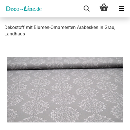
De­ko­stoff mit Blumen-​Ornamenten Ara­bes­ken in Grau,
Land­haus