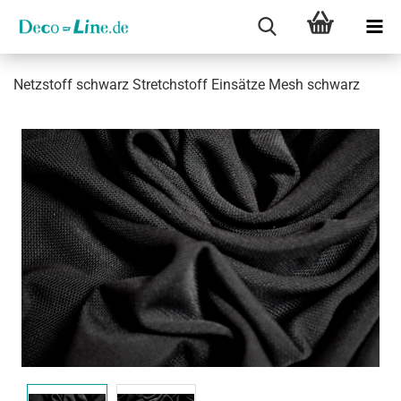
Netz­stoff schwarz Stretch­stoff Ein­sät­ze Mesh schwarz