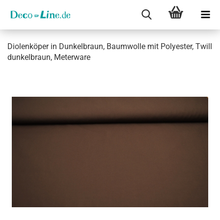
Dio­len­kö­per in Dun­kel­braun, Baum­wol­le mit Po­ly­es­ter, Twill
dun­kel­braun, Me­ter­wa­re